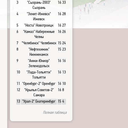
3
"Сызрань-2003"
16
33
Сызрань
4
"Зенит-Ижевск"
16
28
Ижевск
5
"Носта" Новотроицк
16
27
6
"Камаз" Набережные
16
26
Челны
7
"Челябинск" Челябинск
15
24
8
"Нефтехимик"
15
23
Нижнекамск
9
"Анжи-Юниор"
16
16
Зеленодольск
10
"Лада-Тольятти"
16
13
Тольятти
11
"Оренбург-2" Оренбург
16
10
12
"Крылья Советов-2"
16
8
Самара
13
"Урал-2" Екатеринбург
15
4
Полная таблица