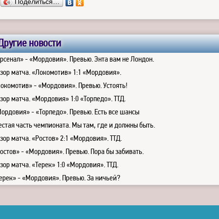
Поделиться…
Другие новости
рсенал» - «Мордовия». Превью. Энта вам не Лондон.
зор матча. «Локомотив» 1:1 «Мордовия».
окомотив» - «Мордовия». Превью. Устоять!
зор матча. «Мордовия» 1:0 «Торпедо». ТТД.
ордовия» - «Торпедо». Превью. Есть все шансы
стая часть чемпионата. Мы там, где и должны быть.
зор матча. «Ростов» 2:1 «Мордовия». ТТД.
остов» - «Мордовия». Превью. Пора бы забивать.
зор матча. «Терек» 1:0 «Мордовия». ТТД.
ерек» - «Мордовия». Превью. За ничьей?