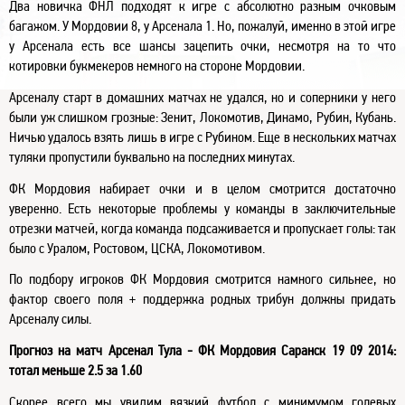
Два новичка ФНЛ подходят к игре с абсолютно разным очковым
багажом. У Мордовии 8, у Арсенала 1. Но, пожалуй, именно в этой игре
у Арсенала есть все шансы зацепить очки, несмотря на то что
котировки букмекеров немного на стороне Мордовии.
Арсеналу старт в домашних матчах не удался, но и соперники у него
были уж слишком грозные: Зенит, Локомотив, Динамо, Рубин, Кубань.
Ничью удалось взять лишь в игре с Рубином. Еще в нескольких матчах
туляки пропустили буквально на последних минутах.
ФК Мордовия набирает очки и в целом смотрится достаточно
уверенно. Есть некоторые проблемы у команды в заключительные
отрезки матчей, когда команда подсаживается и пропускает голы: так
было с Уралом, Ростовом, ЦСКА, Локомотивом.
По подбору игроков ФК Мордовия смотрится намного сильнее, но
фактор своего поля + поддержка родных трибун должны придать
Арсеналу силы.
Прогноз на матч Арсенал Тула - ФК Мордовия Саранск 19 09 2014:
тотал меньше 2.5 за 1.60
Скорее всего мы увидим вязкий футбол с минимумом голевых