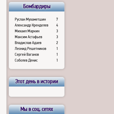
Бомбардиры
Руслан Мухаметшин
7
Александр Кренделев
4
Михаил Маркин
3
Максим Астафьев
3
Владислав Адаев
2
Леонид Решетников
1
Сергей Ваганов
1
Соболев Денис
1
Этот день в истории
Мы в соц. сетях