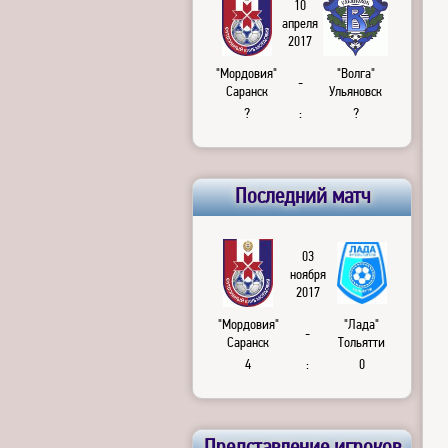
10
апреля
2017
"Мордовия"
"Волга"
-
Саранск
Ульяновск
?
:
?
Последний матч
03
ноября
2017
"Мордовия"
"Лада"
-
Саранск
Тольятти
4
:
0