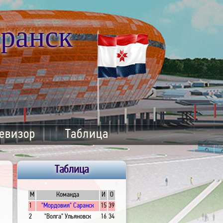
ранск
евизор
Таблица
Таблица
М
Команда
И
О
1
"Мордовия" Саранск
15
39
2
"Волга" Ульяновск
16
34