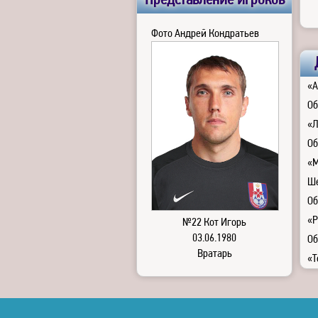
Представление игроков
Фото Андрей Кондратьев
«А
Об
«Л
Об
«М
Ше
Об
«Р
№22 Кот Игорь
03.06.1980
Об
Вратарь
«Т