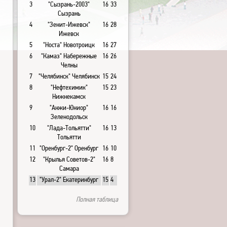
3
"Сызрань-2003"
16
33
Сызрань
4
"Зенит-Ижевск"
16
28
Ижевск
5
"Носта" Новотроицк
16
27
6
"Камаз" Набережные
16
26
Челны
7
"Челябинск" Челябинск
15
24
8
"Нефтехимик"
15
23
Нижнекамск
9
"Анжи-Юниор"
16
16
Зеленодольск
10
"Лада-Тольятти"
16
13
Тольятти
11
"Оренбург-2" Оренбург
16
10
12
"Крылья Советов-2"
16
8
Самара
13
"Урал-2" Екатеринбург
15
4
Полная таблица