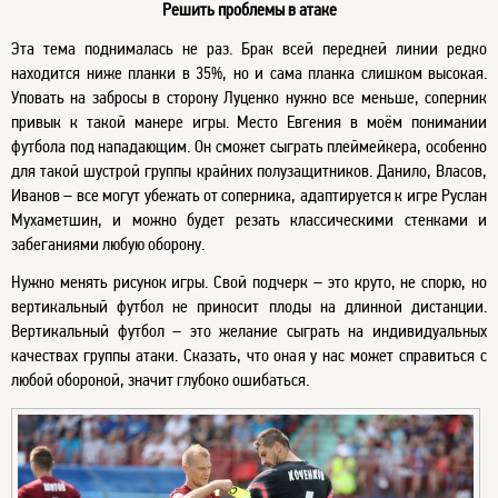
Решить проблемы в атаке
Эта тема поднималась не раз. Брак всей передней линии редко
находится ниже планки в 35%, но и сама планка слишком высокая.
Уповать на забросы в сторону Луценко нужно все меньше, соперник
привык к такой манере игры. Место Евгения в моём понимании
футбола под нападающим. Он сможет сыграть плеймейкера, особенно
для такой шустрой группы крайних полузащитников. Данило, Власов,
Иванов – все могут убежать от соперника, адаптируется к игре Руслан
Мухаметшин, и можно будет резать классическими стенками и
забеганиями любую оборону.
Нужно менять рисунок игры. Свой подчерк – это круто, не спорю, но
вертикальный футбол не приносит плоды на длинной дистанции.
Вертикальный футбол – это желание сыграть на индивидуальных
качествах группы атаки. Сказать, что оная у нас может справиться с
любой обороной, значит глубоко ошибаться.