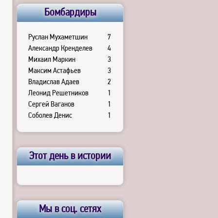
Бомбардиры
Руслан Мухаметшин
7
Александр Кренделев
4
Михаил Маркин
3
Максим Астафьев
3
Владислав Адаев
2
Леонид Решетников
1
Сергей Ваганов
1
Соболев Денис
1
Этот день в истории
Мы в соц. сетях