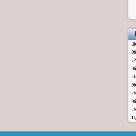
Ше
Об
«Р
Об
«Т
Об
«М
Об
«М
ТТ