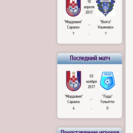
10
апреля
2017
"Мордовия"
"Волга"
-
Саранск
Ульяновск
?
:
?
Последний матч
03
ноября
2017
"Мордовия"
"Лада"
-
Саранск
Тольятти
4
:
0