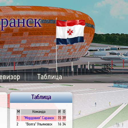
ранск
евизор
Таблица
Таблица
М
Команда
И
О
1
"Мордовия" Саранск
15
39
2
"Волга" Ульяновск
16
34