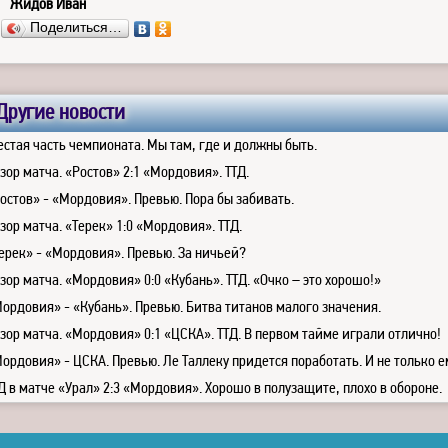
Жидов Иван
Поделиться…
Другие новости
стая часть чемпионата. Мы там, где и должны быть.
зор матча. «Ростов» 2:1 «Мордовия». ТТД.
остов» - «Мордовия». Превью. Пора бы забивать.
зор матча. «Терек» 1:0 «Мордовия». ТТД.
ерек» - «Мордовия». Превью. За ничьей?
зор матча. «Мордовия» 0:0 «Кубань». ТТД. «Очко – это хорошо!»
ордовия» - «Кубань». Превью. Битва титанов малого значения.
зор матча. «Мордовия» 0:1 «ЦСКА». ТТД. В первом тайме играли отлично!
ордовия» - ЦСКА. Превью. Ле Таллеку придется поработать. И не только е
Д в матче «Урал» 2:3 «Мордовия». Хорошо в полузащите, плохо в обороне.