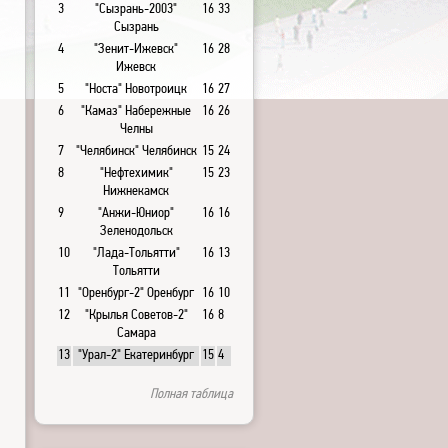
3
"Сызрань-2003"
16
33
Сызрань
4
"Зенит-Ижевск"
16
28
Ижевск
5
"Носта" Новотроицк
16
27
6
"Камаз" Набережные
16
26
Челны
7
"Челябинск" Челябинск
15
24
8
"Нефтехимик"
15
23
Нижнекамск
9
"Анжи-Юниор"
16
16
Зеленодольск
10
"Лада-Тольятти"
16
13
Тольятти
11
"Оренбург-2" Оренбург
16
10
12
"Крылья Советов-2"
16
8
Самара
13
"Урал-2" Екатеринбург
15
4
Полная таблица