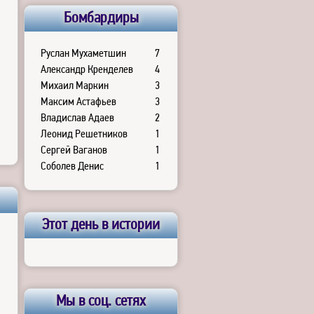
Бомбардиры
Руслан Мухаметшин
7
Александр Кренделев
4
Михаил Маркин
3
Максим Астафьев
3
Владислав Адаев
2
Леонид Решетников
1
Сергей Ваганов
1
Соболев Денис
1
Этот день в истории
Мы в соц. сетях