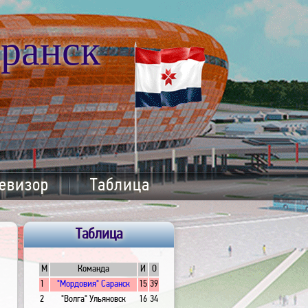
ранск
евизор
Таблица
Таблица
М
Команда
И
О
1
"Мордовия" Саранск
15
39
2
"Волга" Ульяновск
16
34