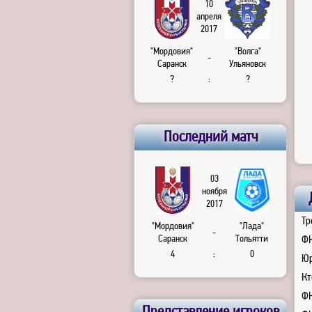
10
апреля
2017
"Мордовия"
"Волга"
-
Саранск
Ульяновск
?
:
?
Последний матч
03
ноября
2017
Тр
"Мордовия"
"Лада"
-
Саранск
Тольятти
ФК
4
:
0
Юр
Кт
ФК