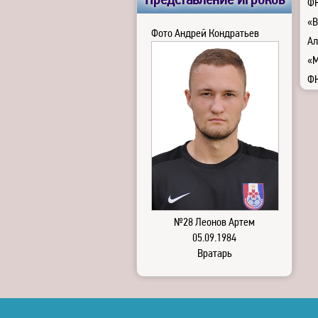
Представление игроков
ФК
«В
Фото Андрей Кондратьев
Ал
«М
ФК
№28 Леонов Артем
05.09.1984
Вратарь