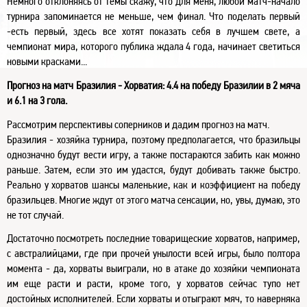
Немного отклоняясь от темы скажу, что для меня, любой матч-начало
турнира запоминается не меньше, чем финал. Что поделать первый
-есть первый, здесь все хотят показать себя в лучшем свете, а
чемпионат мира, которого публика ждала 4 года, начинает светиться
новыми красками...
Прогноз на матч Бразилия - Хорватия: 4.4 на победу Бразилии в 2 мяча
и 6.1 на 3 гола.
Рассмотрим перспективы соперников и дадим прогноз на матч.
Бразилия - хозяйка турнира, поэтому предполагается, что бразильцы
однозначно будут вести игру, а также постараются забить как можно
раньше. Затем, если это им удастся, будут добивать также быстро.
Реально у хорватов шансы маленькие, как и коэффициент на победу
бразильцев. Многие ждут от этого матча сенсации, но, увы, думаю, это
не тот случай.
Достаточно посмотреть последние товарищеские хорватов, например,
с австралийцами, где при прочей унылости всей игры, было полтора
момента - да, хорваты выиграли, но в атаке до хозяйки чемпионата
им еще расти и расти, кроме того, у хорватов сейчас тупо нет
достойных исполнителей. Если хорваты и отыграют мяч, то наверняка