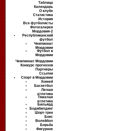
Таблица
Календарь
О клубе
Статистика
История
Все футболисты
Фотогалерея
Мордовия-2
Республиканский
футбол
Чемпионат
Мордовии
Футбол в
Мордовии
Чемпионат Мордовии
Конкурс прогнозов
Партнеры
Ссылки
Спорт в Мордовии
Хоккей
Баскетбол
Легкая
атлетика
Тяжелая
атлетика
Бильярд
Бодибилдинг
Шорт-трек
Бокс
Волейбол
Борьба
Фигурное