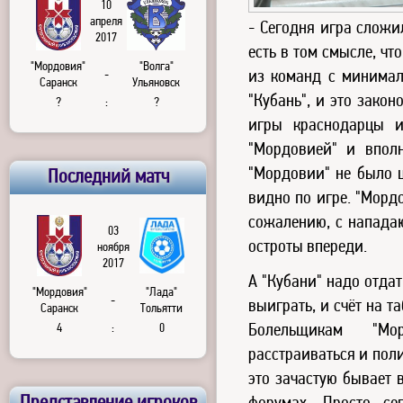
10
апреля
- Сегодня игра сложил
2017
есть в том смысле, чт
"Мордовия"
"Волга"
из команд с минима
-
Саранск
Ульяновск
"Кубань", и это зако
?
:
?
игры краснодарцы и
"Мордовией" и впол
"Мордовии" не было 
Последний матч
видно по игре. "Морд
сожалению, с напада
03
остроты впереди.
ноября
2017
А "Кубани" надо отда
"Мордовия"
"Лада"
-
выиграть, и счёт на т
Саранск
Тольятти
4
:
0
Болельщикам "М
расстраиваться и пол
это зачастую бывает 