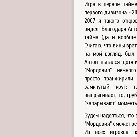
Игра в первом тайме
первого дивизона - 20
2007 я такого откро
видел. Благодаря Ант
тайма (да и вообще 
Считаю, что вины врат
на мой взгляд, был 
Антон пытался дотян
"Мордовия" немног
просто транжирили 
замкнутый круг: т
выпрыгивает, то, гру
"запарывают" моменты 
Будем надеяться, что 
"Мордовия" сможет ре
Из всех игроков пя