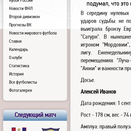
Кубок России
подумал, что это
Новости ФНЛ
В середину нулевых
Второй дивизион
ударов судьбы: не п
Прогнозы ВК
выиграла бронзу Ев
Новости мирового футбола
"Сатурн". В нынешн
Ставки
игроком "Мордовии",
Календарь
лигу. Еженедельни
О клубе
перемещениях "Луча-
Статистика
"Анжи" и важности пр
История
Досье.
Все футболисты
Фотогалерея
Алексей Иванов
Дата рождения: 1 сент
Следующий матч
Рост - 178 см, вес - 74 
Амплуа: правый полу