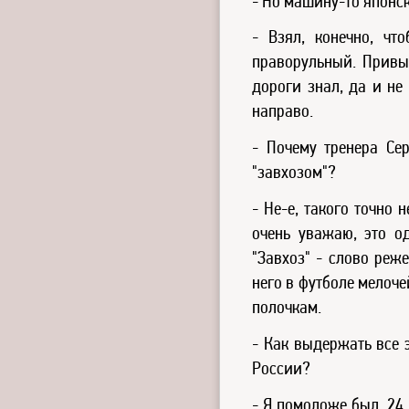
- Но машину-то японс
- Взял, конечно, чт
праворульный. Привык
дороги знал, да и не
направо.
- Почему тренера Се
"завхозом"?
- Не-е, такого точно 
очень уважаю, это о
"Завхоз" - слово реже
него в футболе мелоче
полочкам.
- Как выдержать все 
России?
- Я помоложе был, 24