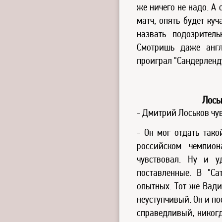
же ничего не надо. А 
матч, опять будет ку
назвать подозрител
Смотришь даже англ
проиграл "Сандерленду
Лось
- Дмитрий Лоськов чу
- Он мог отдать тако
российском чемпион
чувствовал. Ну и у
поставленные. В "Са
опытных. Тот же Вади
неуступчивый. Он и по
справедливый, никогд