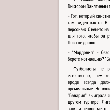
- С самым колори
Виктором Ванягиным 
- Тот, который свисти
там видел как-то. В 
персонаж. С кем-то из
для того, чтобы за р
Пока не дошло.
- "Мордовия" - без
берете мотивацию? "Б
- Футболисты не р
естественно, немно
вроде всегда дол
премиальные. Но конк
"Бавария" выиграла ж
другом турнире, Лиг
заняли первое место,