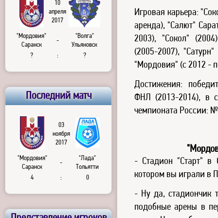
10
Игровая карьера: "Соко
апреля
2017
аренда), "Салют" Сарат
"Мордовия"
"Волга"
2003), "Сокол" (2004
-
Саранск
Ульяновск
(2005-2007), "Сатурн"
?
:
?
"Мордовия" (с 2012 - 
Достижения: победит
Последний матч
ФНЛ (2013-2014), в 
чемпионата России: №3
03
ноября
2017
"Мордов
"Мордовия"
"Лада"
- Стадион "Старт" в
-
Саранск
Тольятти
котором вы играли в 
4
:
0
- Ну да, стадиончик 
подобные арены в пер