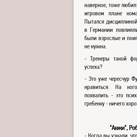
наверное, тоже любил
игровом плане кома
Пытался дисциплиной 
в Германии повлияли
были взрослые и пои
не нужна.
- Тренеры такой фо
успеха?
- Это уже чересчур Ф
нравиться. На кого
похвалить - это псих
гребенку - ничего хор
"Анжи", Ро
- Когда вы узнали, чт