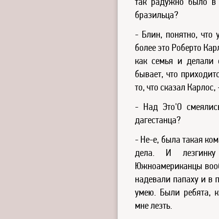
так радужно было в
бразильца?
- Блин, понятно, что 
более это Роберто Кар
как семья и делали 
бывает, что приходитс
то, что сказал Карлос, 
- Над Это'О смеялис
дагестанца?
- Не-е, была такая ко
дела. И лезгинку
Южноамериканцы вообщ
надевали папаху и в п
умею. Были ребята, к
мне лезть.