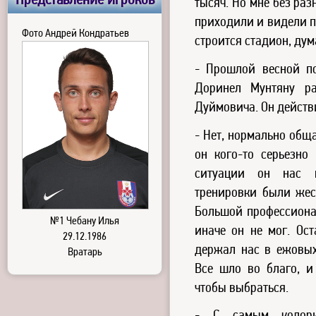
Представление игроков
тысяч. Но мне без ра
приходили и видели п
Фото Андрей Кондратьев
строится стадион, дум
- Прошлой весной по
Доринел Мунтяну ра
Дуймовича. Он действ
- Нет, нормально общ
он кого-то серьезно
ситуации он нас 
тренировки были жес
Большой профессионал
№1 Чебану Илья
иначе он не мог. Ост
29.12.1986
держал нас в ежовых
Вратарь
Все шло во благо, и 
чтобы выбраться.