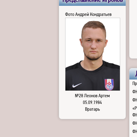
Представление игроков
Фото Андрей Кондратьев
Пр
ФК
№28 Леонов Артем
ФК
05.09.1984
«Р
Вратарь
Ф
ФК
ФК