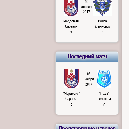
10
апреля
2017
"Мордовия"
"Волга"
-
Саранск
Ульяновск
?
:
?
Последний матч
03
ноября
2017
"Мордовия"
"Лада"
-
Саранск
Тольятти
4
:
0