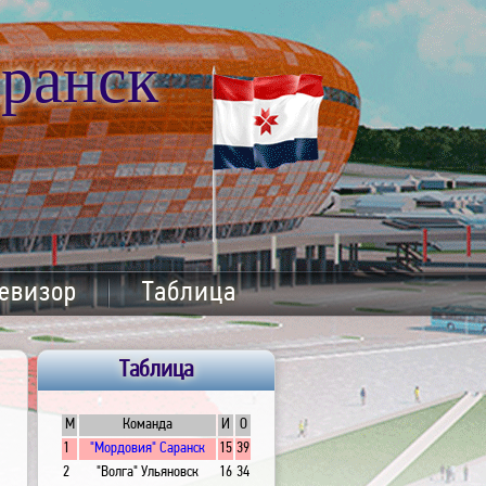
ранск
евизор
Таблица
Таблица
М
Команда
И
О
1
"Мордовия" Саранск
15
39
2
"Волга" Ульяновск
16
34