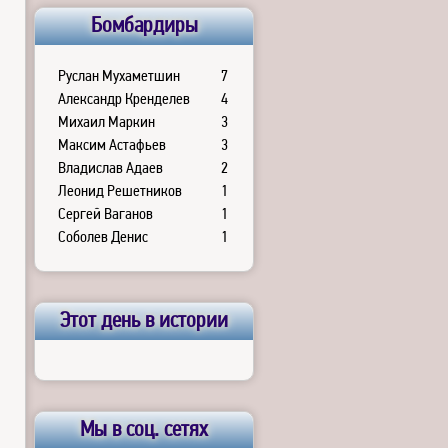
Бомбардиры
Руслан Мухаметшин
7
Александр Кренделев
4
Михаил Маркин
3
Максим Астафьев
3
Владислав Адаев
2
Леонид Решетников
1
Сергей Ваганов
1
Соболев Денис
1
Этот день в истории
Мы в соц. сетях