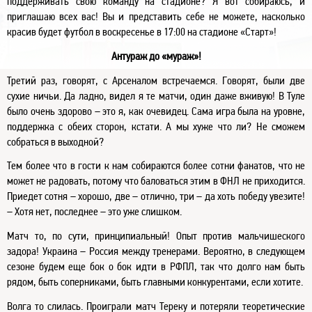
поддерживать свою команду на стадионе? Я вот собираюсь, и
приглашаю всех вас! Вы и представить себе не можете, насколько
красив будет футбол в воскресенье в 17:00 на стадионе «Старт»!
Антураж до «мураж»!
Третий раз, говорят, с Арсеналом встречаемся. Говорят, были две
сухие ничьи. Да ладно, видел я те матчи, один даже вживую! В Туле
было очень здорово – это я, как очевидец. Сама игра была на уровне,
поддержка с обеих сторон, кстати. А мы хуже что ли? Не сможем
собраться в выходной?
Тем более что в гости к нам собираются более сотни фанатов, что не
может не радовать, потому что баловаться этим в ФНЛ не приходится.
Приедет сотня – хорошо, две – отлично, три – да хоть победу увезите!
– Хотя нет, последнее – это уже слишком.
Матч то, по сути, принципиальный! Опыт против мальчишеского
задора! Украина – Россия между тренерами. Вероятно, в следующем
сезоне будем еще бок о бок идти в РФПЛ, так что долго нам быть
рядом, быть соперниками, быть главными конкурентами, если хотите.
Волга то слилась. Проиграли матч Тереку и потеряли теоретические