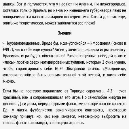
шансы. Вот и получается, что у нас нет ни Алании, ни нижегородцев.
Остались только Крылья, но из-за их нынешнего губернатора язык не
поворачивается назвать самарцев конкурентами. Хотя и для них еще,
опять же теоретически, может закончится все плохо!
Эмоции
- Неуравновешенные. Вроде бы, иди-успокойся – «Мордовия» снова в
РФПЛ, чего тебе еще нужно? Ан нет, хочется красивой игры паразиту.
Красивая игра будет обязательно! Раскрепощенные победой в лиге
«лисы» против сверх мотивированных туляков, которым 2 очка нужно,
чтобы гарантировать себе ВСЕ! Обыгрывай сейчас «Мордовию»,
которая полюбила быть невнимательной этой весной, и живи себе
мирно.
Если бы не гостевое поражение от Торпедо саранчан… 4:2 – счет
красивый, как и сопровождавшая его игра. Но самолюбие никуда не
денешь. Да и дома, перед родными фанатами опозориться не хочется.
Да, у части футболистов заканчиваются контракты, некоторые
команду покинут, но, как мне кажется, невозможно выбросить из
головы фанатов команды, за которую играешь.