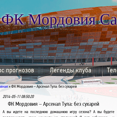
ФК Мордовия Са
рс прогнозов
Легенды клуба
Тел
авная
» ФК Мордовия – Арсенал Тула: без сухарей
2014-05-11 08:50:20
ФК Мордовия – Арсенал Тула: без сухарей
А вы идете на последнюю домашнюю игру сезона? А вы будете