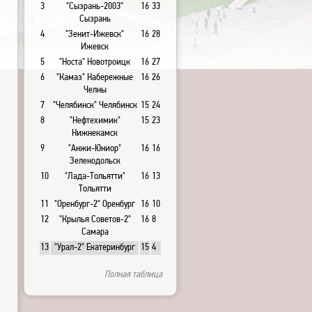
3
"Сызрань-2003"
16
33
Сызрань
4
"Зенит-Ижевск"
16
28
Ижевск
5
"Носта" Новотроицк
16
27
6
"Камаз" Набережные
16
26
Челны
7
"Челябинск" Челябинск
15
24
8
"Нефтехимик"
15
23
Нижнекамск
9
"Анжи-Юниор"
16
16
Зеленодольск
10
"Лада-Тольятти"
16
13
Тольятти
11
"Оренбург-2" Оренбург
16
10
12
"Крылья Советов-2"
16
8
Самара
13
"Урал-2" Екатеринбург
15
4
Полная таблица