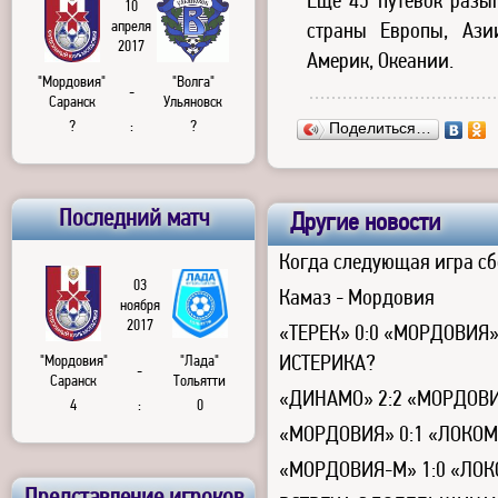
Еще 45 путевок разы
10
апреля
страны Европы, Ази
2017
Америк, Океании.
"Мордовия"
"Волга"
-
Саранск
Ульяновск
?
:
?
Поделиться…
Последний матч
Другие новости
Когда следующая игра сб
03
Камаз - Мордовия
ноября
2017
«ТЕРЕК» 0:0 «МОРДОВИЯ»
ИСТЕРИКА?
"Мордовия"
"Лада"
-
Саранск
Тольятти
«ДИНАМО» 2:2 «МОРДОВИ
4
:
0
«МОРДОВИЯ» 0:1 «ЛОКОМ
«МОРДОВИЯ-М» 1:0 «ЛО