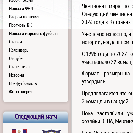
Кубок России
Чемпионат мира по ф
Новости ФНЛ
Следующий чемпионат
Второй дивизион
2026 года в 3 странах:
Прогнозы ВК
Уже точно известно, ч
Новости мирового футбола
истории, когда в нем 
Ставки
Календарь
С 1998 года по 2022 г
О клубе
участвовало 32 коман
Статистика
Формат розыгрыша
История
утвердили.
Все футболисты
Фотогалерея
Предполагается что о
3 команды в каждой.
Пока застолбили уч
Следующий матч
хозяйки: США, Мексика