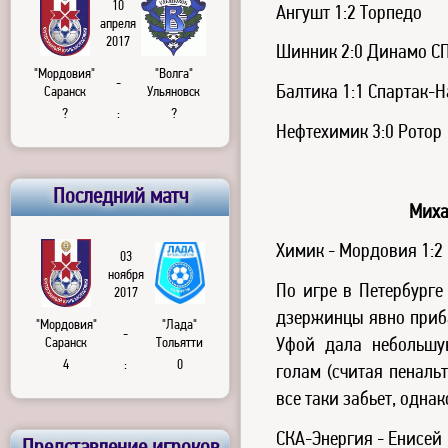
10
Ангушт 1:2 Торпедо
апреля
2017
Шинник 2:0 Динамо С
"Мордовия"
"Волга"
-
Балтика 1:1 Спартак-
Саранск
Ульяновск
?
:
?
Нефтехимик 3:0 Ротор
Последний матч
Миха
Химик - Мордовия 1:2
03
ноября
По игре в Петербург
2017
дзержинцы явно приба
"Мордовия"
"Лада"
-
Саранск
Тольятти
Уфой дала небольшу
4
:
0
голам (считая пеналь
все таки забьет, одна
СКА-Энергия - Енисей 