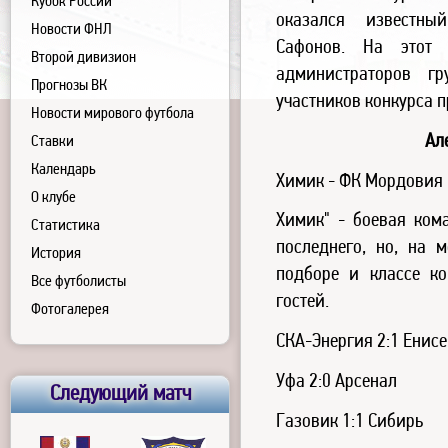
Кубок России
оказался известны
Новости ФНЛ
Сафонов. На этот
Второй дивизион
администраторов г
Прогнозы ВК
участников конкурса 
Новости мирового футбола
Ал
Ставки
Календарь
Химик - ФК Мордовия 
О клубе
Химик" - боевая ком
Статистика
последнего, но, на 
История
подборе и классе ко
Все футболисты
гостей.
Фотогалерея
СКА-Энергия 2:1 Енис
Уфа 2:0 Арсенал
Следующий матч
Газовик 1:1 Сибирь