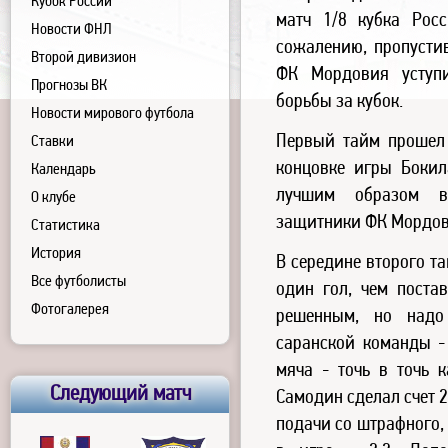
Кубок России
матч 1/8 кубка Росс
Новости ФНЛ
сожалению, пропустив
Второй дивизион
ФК Мордовия уступ
Прогнозы ВК
борьбы за кубок.
Новости мирового футбола
Первый тайм прошел 
Ставки
концовке игры Бокил
Календарь
лучшим образом в
О клубе
защитники ФК Мордов
Статистика
История
В середине второго т
Все футболисты
один гол, чем поста
Фотогалерея
решенным, но надо
саранской команды -
мяча - точь в точь к
Следующий матч
Самодин сделал счет 2
подачи со штрафного, 