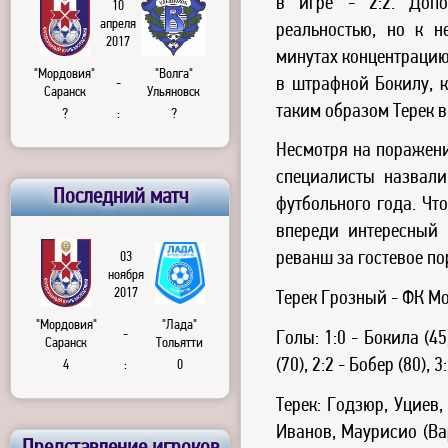
в игре - 2:2. Допо
10
апреля
реальностью, но к н
2017
минутах концентрацию
"Мордовия"
"Волга"
в штрафной Бокилу, к
-
Саранск
Ульяновск
таким образом Терек 
?
:
?
Несмотря на поражени
специалисты назвал
Последний матч
футбольного года. Чт
впереди интересный 
реванш за гостевое по
03
ноября
2017
Терек Грозный - ФК Мо
"Мордовия"
"Лада"
-
Голы: 1:0 - Бокила (45
Саранск
Тольятти
(70), 2:2 - Бобер (80), 3
4
:
0
Терек: Годзюр, Уциев
Иванов, Маурисио (Вар