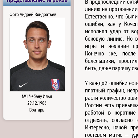
Представление игроков
В предпоследний октя
линию на протяжении 
Фото Андрей Кондратьев
Естественно, что был
ошибки, как у Кочен
исполняя удар от во
боковую линию. Но в
игры и желание при
Конечно же, после
болельщики, прости
быть, даже парочку св
У каждой ошибки есть
плотный график, неп
№1 Чебану Илья
расти количество оши
29.12.1986
России есть привычка
Вратарь
работой в короткие
отдыхать, согласно
Интересно, какой пр
гостевом матче – уд