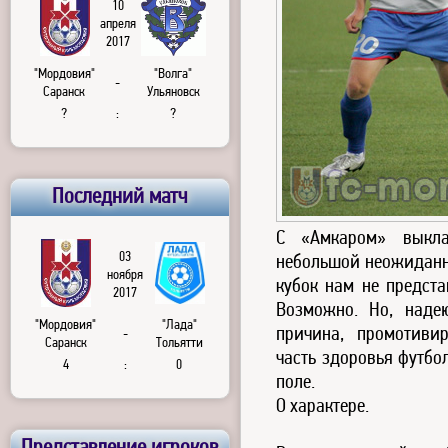
10
апреля
2017
"Мордовия"
"Волга"
-
Саранск
Ульяновск
?
:
?
Последний матч
С «Амкаром» выкла
03
небольшой неожиданн
ноября
кубок нам не предста
2017
Возможно. Но, наде
"Мордовия"
"Лада"
причина, промотиви
-
Саранск
Тольятти
часть здоровья футбо
4
:
0
поле.
О характере.