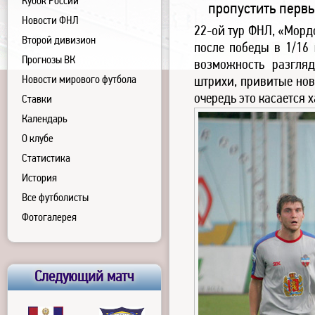
Кубок России
пропустить перв
Новости ФНЛ
22-ой тур ФНЛ, «Морд
Второй дивизион
после победы в 1/16 
Прогнозы ВК
возможность разгля
Новости мирового футбола
штрихи, привитые нов
очередь это касается х
Ставки
Календарь
О клубе
Статистика
История
Все футболисты
Фотогалерея
Следующий матч