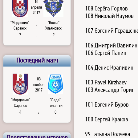
10
апреля
108 Серёга Горлов
2017
108 Николай Наумов
"Мордовия"
"Волга"
-
Саранск
Ульяновск
107 Євгєний Гєращєнк
?
:
?
106 Дмитрий Вавилин
106 Сергей Панин
Последний матч
104 Денис Крапивин
03
103 Pavel Kirzhaev
ноября
103 Александр Горин
2017
"Мордовия"
"Лада"
-
101 Евгений Буров
Саранск
Тольятти
4
:
0
100 Сергей Краков
99 Татьяна Колчева