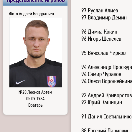
Представление игроков
97 Руслан Алиев
Фото Андрей Кондратьев
97 Владимир Демин
96 Димка Кокин
96 Игорь Шепелев
95 Вячеслав Чирков
94 Александр Проскур
94 Самир Чураков
94 Олеся Ворожейкин
№28 Леонов Артем
92 Андрей Криворотов
05.09.1984
92 Юрий Кашицин
Вратарь
91 Данил Светильнико
88 Евгений Данилкин