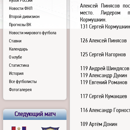
Кубок России
Алексей Пинясов по
Новости ФНЛ
место. Лидером п
Второй дивизион
Кормушкин.
Прогнозы ВК
131 Сергей Кормушки
Новости мирового футбола
126 Алексей Пинясов
Ставки
Календарь
125 Сергей Нагорнов
О клубе
Статистика
119 Андрей Шиндясов
История
119 Александр Дукин
Все футболисты
119 Евгений Романов
Фотогалерея
117 Сергей Кумакшев
116 Александр Горнос
Следующий матч
109 Артём Докин