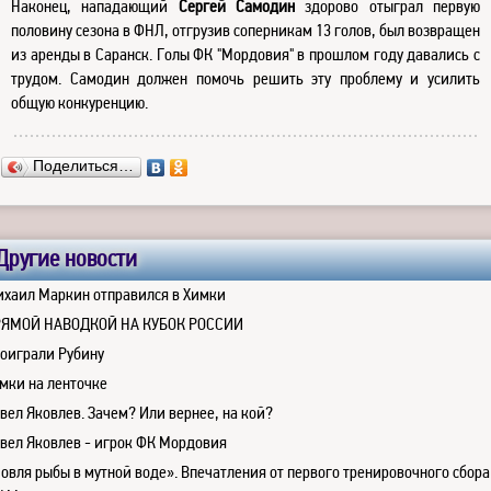
Наконец, нападающий
Сергей Самодин
здорово отыграл первую
половину сезона в ФНЛ, отгрузив соперникам 13 голов, был возвращен
из аренды в Саранск. Голы ФК "Мордовия" в прошлом году давались с
трудом. Самодин должен помочь решить эту проблему и усилить
общую конкуренцию.
Поделиться…
Другие новости
хаил Маркин отправился в Химки
РЯМОЙ НАВОДКОЙ НА КУБОК РОССИИ
оиграли Рубину
мки на ленточке
вел Яковлев. Зачем? Или вернее, на кой?
вел Яковлев - игрок ФК Мордовия
овля рыбы в мутной воде». Впечатления от первого тренировочного сбора