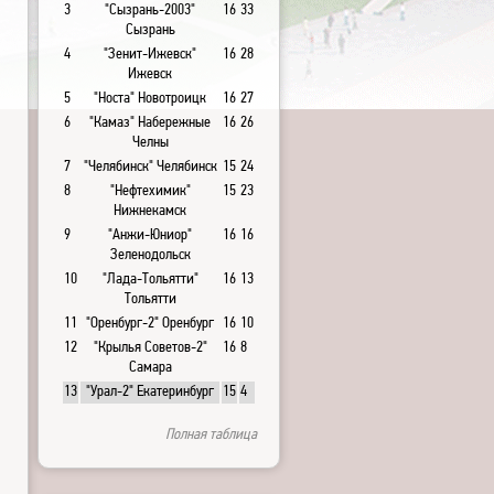
3
"Сызрань-2003"
16
33
Сызрань
4
"Зенит-Ижевск"
16
28
Ижевск
5
"Носта" Новотроицк
16
27
6
"Камаз" Набережные
16
26
Челны
7
"Челябинск" Челябинск
15
24
8
"Нефтехимик"
15
23
Нижнекамск
9
"Анжи-Юниор"
16
16
Зеленодольск
10
"Лада-Тольятти"
16
13
Тольятти
11
"Оренбург-2" Оренбург
16
10
12
"Крылья Советов-2"
16
8
Самара
13
"Урал-2" Екатеринбург
15
4
Полная таблица