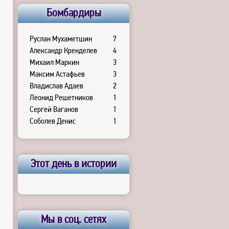
Бомбардиры
Руслан Мухаметшин
7
Александр Кренделев
4
Михаил Маркин
3
Максим Астафьев
3
Владислав Адаев
2
Леонид Решетников
1
Сергей Ваганов
1
Соболев Денис
1
Этот день в истории
Мы в соц. сетях