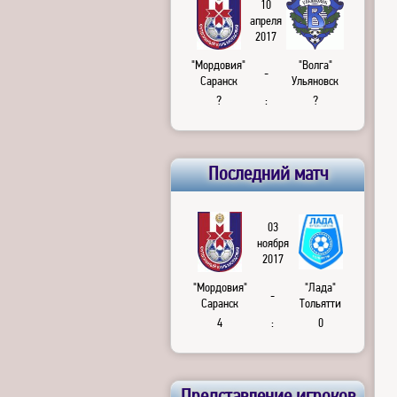
10
апреля
2017
"Мордовия"
"Волга"
-
Саранск
Ульяновск
?
:
?
Последний матч
03
ноября
2017
"Мордовия"
"Лада"
-
Саранск
Тольятти
4
:
0