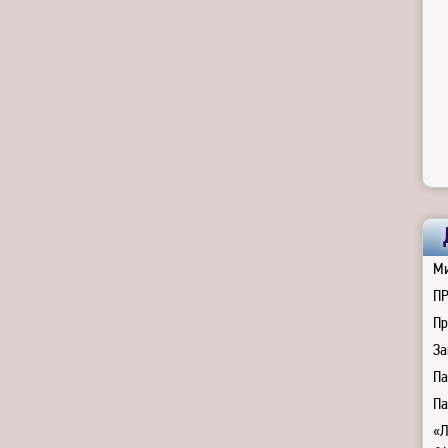
Ми
П
Пр
За
Па
Па
«Л