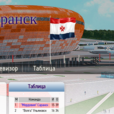
ранск
евизор
Таблица
Таблица
М
Команда
И
О
1
"Мордовия" Саранск
15
39
2
"Волга" Ульяновск
16
34