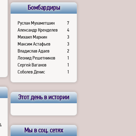
Бомбардиры
Руслан Мухаметшин
7
Александр Кренделев
4
Михаил Маркин
3
Максим Астафьев
3
Владислав Адаев
2
Леонид Решетников
1
Сергей Ваганов
1
Соболев Денис
1
Этот день в истории
4
Мы в соц. сетях