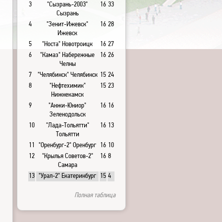
3
"Сызрань-2003"
16
33
Сызрань
4
"Зенит-Ижевск"
16
28
Ижевск
5
"Носта" Новотроицк
16
27
6
"Камаз" Набережные
16
26
Челны
7
"Челябинск" Челябинск
15
24
8
"Нефтехимик"
15
23
Нижнекамск
9
"Анжи-Юниор"
16
16
Зеленодольск
10
"Лада-Тольятти"
16
13
Тольятти
11
"Оренбург-2" Оренбург
16
10
12
"Крылья Советов-2"
16
8
Самара
13
"Урал-2" Екатеринбург
15
4
Полная таблица