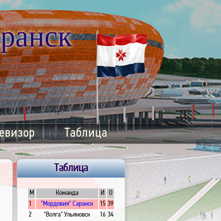
ранск
евизор
Таблица
Таблица
М
Команда
И
О
1
"Мордовия" Саранск
15
39
2
"Волга" Ульяновск
16
34