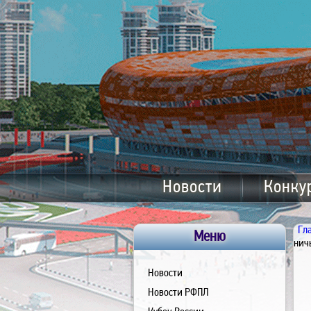
Новости
Конку
Гл
Меню
нич
Новости
Новости РФПЛ