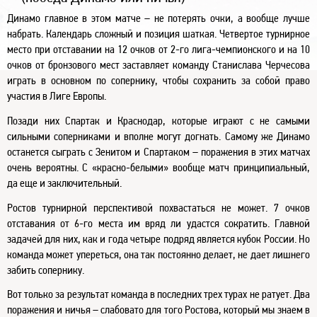
Динамо главное в этом матче – не потерять очки, а вообще лучше
набрать. Календарь сложный и позиция шаткая. Четвертое турнирное
место при отставании на 12 очков от 2-го лига-чемпионского и на 10
очков от бронзового мест заставляет команду Станислава Черчесова
играть в основном по сопернику, чтобы сохранить за собой право
участия в Лиге Европы.
Позади них Спартак и Краснодар, которые играют с не самыми
сильными соперниками и вполне могут догнать. Самому же Динамо
останется сыграть с Зенитом и Спартаком – поражения в этих матчах
очень вероятны. С «красно-белыми» вообще матч принципиальный,
да еще и заключительный.
Ростов турнирной перспективой похвастаться не может. 7 очков
отставания от 6-го места им вряд ли удастся сократить. Главной
задачей для них, как и года четыре подряд является кубок России. Но
команда может упереться, она так постоянно делает, не дает лишнего
забить сопернику.
Вот только за результат команда в последних трех турах не ратует. Два
поражения и ничья – слабовато для того Ростова, который мы знаем в