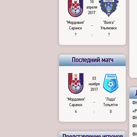
10
апреля
2017
"Мордовия"
"Волга"
-
Саранск
Ульяновск
?
:
?
Последний матч
03
ноября
2017
"Мордовия"
"Лада"
-
ФК
Саранск
Тольятти
«Р
4
:
0
Ф
ФК
ФК