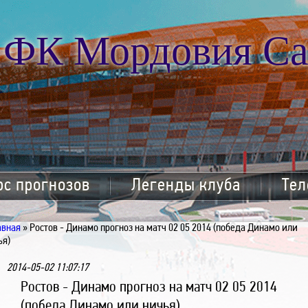
ФК Мордовия Са
рс прогнозов
Легенды клуба
Тел
авная
» Ростов - Динамо прогноз на матч 02 05 2014 (победа Динамо или
ья)
2014-05-02 11:07:17
Ростов - Динамо прогноз на матч 02 05 2014
(победа Динамо или ничья)