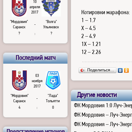
10
апреля
Котировки марафона:
2017
1 – 1.7
"Мордовия"
"Волга"
-
Саранск
Ульяновск
Х – 4.5
?
:
?
2 – 4.9
1Х – 1.21
12 – 2.26
Последний матч
Поделиться…
03
ноября
2017
Другие новости
"Мордовия"
"Лада"
-
Саранск
Тольятти
ФК Мордовия 1:0 Луч-Энер
4
:
0
ФК Мордовия – Луч-Энерг
ФК Мордовия – Луч-Энерг