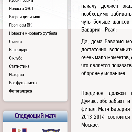
Кубок России
накалу должен оказ
Новости ФНЛ
необходимо забивать
Второй дивизион
чуть больше шансов 
Прогнозы ВК
Бавария - Реал:
Новости мирового футбола
Да, дома Бавария мож
Ставки
достаточно вспомни
Календарь
очень мало моментов,
О клубе
что является показат
Статистика
обороне у испанцев.
История
Все футболисты
Фотогалерея
Поединок должен п
Думаю, обе забьют, и
финал. Матч Бавария
Следующий матч
2013-2014 состоится
Москве.